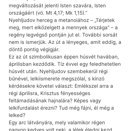
megváltozását jelenti Isten szavára, Isten
országáért (vö. Mt 4,17; Mk 1,15).”
Nyehljudov herceg a metanoiához – „Térjetek
meg, mert elközelgett a mennyek országa” – a
regény legvégső pontján jut el. További sorsát
nem is ismerjük. Az út a lényeges, amit eddig, a
döntő pontig végigjár.
Ez az út szimbolikusan éppen húsvét havában,
áprilisban kezdődik. Tíz évvel egy feledhetetlen
húsvét után. Nyehljudov szembekerül régi
bűnével, lelkiismerete megszólal, s kínzó
kérdésekre követel választ: Emlékszel arra a
régi áprilisra, Krisztus fényességes
feltámadásának hajnalára? Képes vagy
lelkifurdalást érezni? Tud még fájni, él még a
lelked?
Egy arc látványára, mely valamikor régen
nagyon kedves volt neki, a lélek éledni kezd.