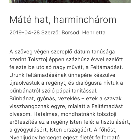
Máté hat, harminchárom
2019-04-28
Szerző:
Borsodi Henrietta
A szöveg végén szereplő dátum tanúsága
szerint Tolsztoj éppen százhúsz évvel ezelőtt
fejezte be utolsó nagy művét, a Feltámadást.
Urunk feltámadásának ünnepére készülve
újraolvastuk a regényt, és dialógusra hívtuk a
bűnbánatról szóló pápai tanítással.
Bűnbánat, gyónás, vezeklés – ezek a szavak
visszhangoznak egyre, mialatt a Feltámadást
olvasom. Hatalmas, mondhatnánk tolsztoji
erőfeszítés ez a regény Isten felé: a tisztulásért,
a gyógyulásért, Isten országáért. A főhőst,
Nyehljudov herceget egész életét felforgató