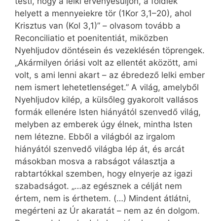
testi, hogy a lelki érvényesüljön, a földiek
helyett a mennyeiekre tör (1Kor 3,1–20), ahol
Krisztus van (Kol 3,1)” – olvasom tovább a
Reconciliatio et poenitentiát, miközben
Nyehljudov döntésein és vezeklésén töprengek.
„Akármilyen óriási volt az ellentét aközött, ami
volt, s ami lenni akart – az ébredező lelki ember
nem ismert lehetetlenséget.” A világ, amelyből
Nyehljudov kilép, a külsőleg gyakorolt vallásos
formák ellenére Isten hiányától szenvedő világ,
melyben az emberek úgy élnek, mintha Isten
nem létezne. Ebből a világból az irgalom
hiányától szenvedő világba lép át, és arcát
másokban mosva a rabságot választja a
rabtartókkal szemben, hogy elnyerje az igazi
szabadságot. „…az egésznek a célját nem
értem, nem is érthetem. (…) Mindent átlátni,
megérteni az Úr akaratát – nem az én dolgom.