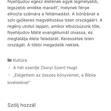
Nyehljudov egész életének egyik legmélyebb,
legszebb emléke maradt”, melynek fénye
elhozta számára a feltámadást. A bűnbánat a
szív gyökeres megváltozása Isten országáért. A
regény utolsó lapjain, amikor elbúcsúzunk tőle,
Nyehljudov Máté evangéliumát olvassa, és
megtalálja élete feladatát. Keressétek Isten
országát. A többi megadatik nektek.
Kategória
Kultúra
A hét szentje Clunyi Szent Hugó
„Elégettem az összes könyvemet, a Biblia
kivételével”
Szólj hozzá!