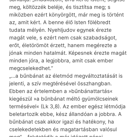
meg, költözzék beléje, és tisztítsa meg; s
miközben ezért könyörgött, már meg is történt
az, amit kért. A benne élő Isten fölébredt
tudata mélyén. Nyehljudov egynek érezte
magát vele, s ezért nem csak szabadságot,
erőt, életörömöt érzett, hanem megérezte a
jónak minden hatalmát. Képesnek érezte magát
minden jóra, a legjobbra, amit csak ember
megcselekedhet.”
„…a bűnbánat az életmód megváltoztatását is
jelenti, a szív megtérésével összhangban.
Ebben az értelemben a »bűnbánattartás«
kiegészül »a bűnbánat méltó gyümölcseinek
termésével« (Lk 3,8). Az ember egész létmódja
beletartozik ebbe, kész állandóan a jobbra. A
bűnbánat csak akkor igazi és hatékony, ha
cselekedetekben és magatartásban valósul
meg” – folytatódik a már idézett pápai