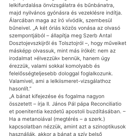
lelkifurdalása önvizsgálatra és bűnbánatra,
majd nyilvános gyónásra és vezeklésre indítja.
Álarcában maga az író vívódik, szembesül
bűneivel. „A két óriás közös vonása az olvasó
szempontjából – állapítja meg Szerb Antal
Dosztojevszkijről és Tolsztojról –, hogy műveiket
másképp olvassuk, mint más írókét: nem az
irodalmat »élvezzük« bennük, hanem úgy
érezzük, valami sokkal komolyabb és
felelősségteljesebb dologgal foglalkozunk.
Valamivel, ami a lelkiismeret-vizsgálathoz
hasonlít.”
„A bánat kifejezése és fogalma nagyon
összetett – írja II. János Pál pápa Reconciliatio
et poenitentia kezdetű apostoli buzdításában. –
Ha a metanoiával (megtérés – a szerk.)
kapcsolatban nézzük, amint azt a szinoptikusok
használják, akkor a bánat a szív belső