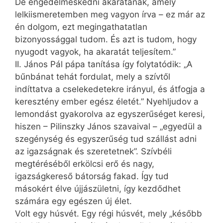
De engedelmeskedni akaratának, amely
lelkiismeretemben meg vagyon írva – ez már az
én dolgom, ezt megingathatatlan
bizonyossággal tudom. És azt is tudom, hogy
nyugodt vagyok, ha akaratát teljesítem.”
II. János Pál pápa tanítása így folytatódik: „A
bűnbánat tehát fordulat, mely a szívtől
indíttatva a cselekedetekre irányul, és átfogja a
keresztény ember egész életét.” Nyehljudov a
lemondást gyakorolva az egyszerűséget keresi,
hiszen – Pilinszky János szavaival – „egyedül a
szegénység és egyszerűség tud szállást adni
az igazságnak és szeretetnek”. Szívbéli
megtéréséből erkölcsi erő és nagy,
igazságkereső bátorság fakad. Így tud
másokért élve újjászületni, így kezdődhet
számára egy egészen új élet.
Volt egy húsvét. Egy régi húsvét, mely „később