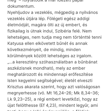
dokumentum.
Nyehljudov a vezeklés, mégpedig a nyilvános
vezeklés útjára lép. Fölégeti egész addigi
életmódját, magára ölti az új embert, és
fizikailag is útnak indul, Szibéria felé. Nem
lehetséges, nem tudja meg nem történtté tenni
Katyusa ellen elkövetett bűnét és annak
következményeit, de mindig, minden
körülmények között lehetséges az irgalom.
„…a keresztény szóhasználatban a bűnbánat
aszkézisnek mondható, mely az ember
meghatározott és mindennapi erőfeszítése
Isten kegyelmi segítségével; életét elveszti
Krisztus akarata szerint, hogy azt valóságosan
megnyerhesse (vö. Mt 16,24–26; Mk 8,34–36;
Lk 9,23–25), a régi embert levetkőzi, hogy az
újat felölthesse (Ef 4,23), mindent legyűr, ami