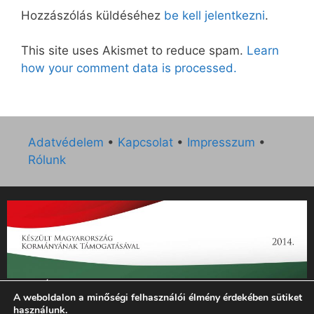
Hozzászólás küldéséhez
be kell jelentkezni
.
This site uses Akismet to reduce spam.
Learn
how your comment data is processed.
Adatvédelem
•
Kapcsolat
•
Impresszum
•
Rólunk
„Az Új Ember katolikus hetilap 2014. évi működésének
A weboldalon a minőségi felhasználói élmény érdekében sütiket
támogatását az EGYH-KCP-14-P-0121 sz. támogatási
használunk.