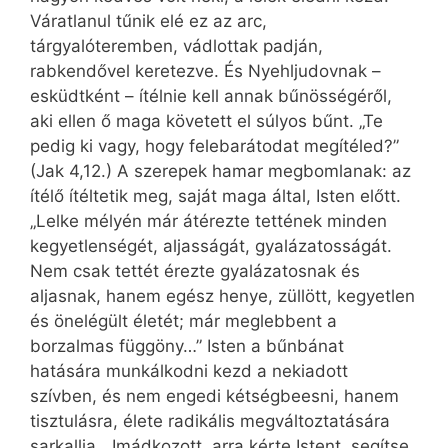
Váratlanul tűnik elé ez az arc,
tárgyalóteremben, vádlottak padján,
rabkendővel keretezve. És Nyehljudovnak –
esküdtként – ítélnie kell annak bűnösségéről,
aki ellen ő maga követett el súlyos bűnt. „Te
pedig ki vagy, hogy felebarátodat megítéled?”
(Jak 4,12.) A szerepek hamar megbomlanak: az
ítélő ítéltetik meg, saját maga által, Isten előtt.
„Lelke mélyén már átérezte tettének minden
kegyetlenségét, aljasságát, gyalázatosságát.
Nem csak tettét érezte gyalázatosnak és
aljasnak, hanem egész henye, züllött, kegyetlen
és önelégült életét; már meglebbent a
borzalmas függöny…” Isten a bűnbánat
hatására munkálkodni kezd a nekiadott
szívben, és nem engedi kétségbeesni, hanem
tisztulásra, élete radikális megváltoztatására
sarkallja. „Imádkozott, arra kérte Istent, segítse