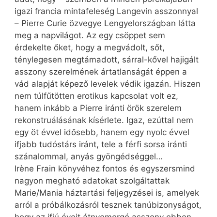
igazi francia mintafeleség Langevin asszonnyal
– Pierre Curie özvegye Lengyelországban látta
meg a napvilágot. Az egy csöppet sem
érdekelte őket, hogy a megvádolt, sőt,
ténylegesen megtámadott, sárral-kővel hajigált
asszony szerelmének ártatlanságát éppen a
vád alapját képező levelek védik igazán. Hiszen
nem túlfűtötten erotikus kapcsolat volt ez,
hanem inkább a Pierre iránti örök szerelem
rekonstruálásának kísérlete. Igaz, ezúttal nem
egy öt évvel idősebb, hanem egy nyolc évvel
ifjabb tudóstárs iránt, tele a férfi sorsa iránti
szánalommal, anyás gyöngédséggel…
Irène Frain könyvéhez fontos és egyszersmind
nagyon megható adatokat szolgáltattak
Marie/Mania háztartási feljegyzései is, amelyek
arról a próbálkozásról tesznek tanúbizonyságot,
hogy az ifjú éveit átnyomorgó asszony ebben