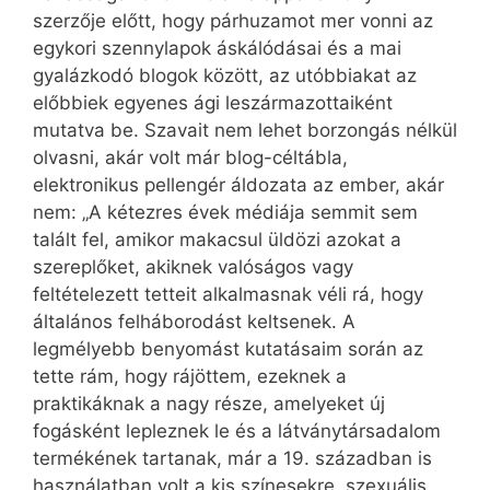
szerzője előtt, hogy párhuzamot mer vonni az
egykori szennylapok áskálódásai és a mai
gyalázkodó blogok között, az utóbbiakat az
előbbiek egyenes ági leszármazottaiként
mutatva be. Szavait nem lehet borzongás nélkül
olvasni, akár volt már blog-céltábla,
elektronikus pellengér áldozata az ember, akár
nem: „A kétezres évek médiája semmit sem
talált fel, amikor makacsul üldözi azokat a
szereplőket, akiknek valóságos vagy
feltételezett tetteit alkalmasnak véli rá, hogy
általános felháborodást keltsenek. A
legmélyebb benyomást kutatásaim során az
tette rám, hogy rájöttem, ezeknek a
praktikáknak a nagy része, amelyeket új
fogásként lepleznek le és a látványtársadalom
termékének tartanak, már a 19. században is
használatban volt a kis színesekre, szexuális