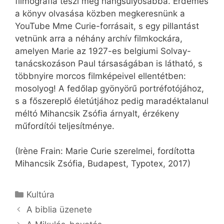
filmográfia teszi még hangsúlyosabbá. Érdemes
a könyv olvasása közben megkeresnünk a
YouTube Mme Curie-forrásait, s egy pillantást
vetnünk arra a néhány archív filmkockára,
amelyen Marie az 1927-es belgiumi Solvay-
tanácskozáson Paul társaságában is látható, s
többnyire morcos filmképeivel ellentétben:
mosolyog! A fedőlap gyönyörű portréfotójához,
s a főszereplő életútjához pedig maradéktalanul
méltó Mihancsik Zsófia árnyalt, érzékeny
műfordítói teljesítménye.
(Irène Frain: Marie Curie szerelmei, fordította
Mihancsik Zsófia, Budapest, Typotex, 2017)
Kategória
Kultúra
A biblia üzenete