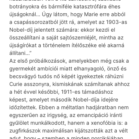
botrányokra és bármiféle katasztrófára éhes
újságoknál… Úgy látom, hogy Marie erre abból
a csapássorozatból jött rá, amelyet az 1903-as
Nobel-díj jelentett számára: ekkor kezdi el
összeállítani a saját sajtószemléjét, mintha az
újságírókat a történelem ítélőszéke elé akarná
állítani…”
Az első próbálkozások, amelyekben még csak a
gyermekét ambíciói miatt elhanyagoló, önző és
becsvágyó tudós nő képét igyekeztek ráhúzni
Curie asszonyra, kismiskának számítanak ahhoz
a hét évvel későbbi, 1911-es támadáshoz
képest, amelyet második Nobel-díja idejére
időzítettek. Ebben a méltatlan hadjáratban nem
egyszerűen az irigység, az emancipáció iránti
gyűlölet munkálkodott, hanem a xenofóbia is: a
zugfirkászok maximálisan kijátszották azt a vélt
adut, hogy – szemben a minden porcikájában