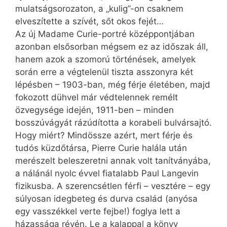
mulatságsorozaton, a „kulig”-on csaknem
elveszítette a szívét, sőt okos fejét…
Az új Madame Curie-portré középpontjában
azonban elsősorban mégsem ez az időszak áll,
hanem azok a szomorú történések, amelyek
során erre a végtelenül tiszta asszonyra két
lépésben – 1903-ban, még férje életében, majd
fokozott dühvel már védtelennek remélt
özvegysége idején, 1911-ben – minden
bosszúvágyát rázúdította a korabeli bulvársajtó.
Hogy miért? Mindössze azért, mert férje és
tudós küzdőtársa, Pierre Curie halála után
merészelt beleszeretni annak volt tanítványába,
a nálánál nyolc évvel fiatalabb Paul Langevin
fizikusba. A szerencsétlen férfi – vesztére – egy
súlyosan idegbeteg és durva család (anyósa
egy vasszékkel verte fejbe!) foglya lett a
házassága révén. Le a kalappal a könyv