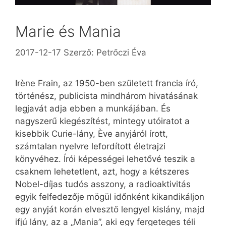
Marie és Mania
2017-12-17
Szerző:
Petrőczi Éva
Irène Frain, az 1950-ben született francia író,
történész, publicista mindhárom hivatásának
legjavát adja ebben a munkájában. És
nagyszerű kiegészítést, mintegy utóiratot a
kisebbik Curie-lány, Ève anyjáról írott,
számtalan nyelvre lefordított életrajzi
könyvéhez. Írói képességei lehetővé teszik a
csaknem lehetetlent, azt, hogy a kétszeres
Nobel-díjas tudós asszony, a radioaktivitás
egyik felfedezője mögül időnként kikandikáljon
egy anyját korán elvesztő lengyel kislány, majd
ifjú lány, az a „Mania”, aki egy fergeteges téli