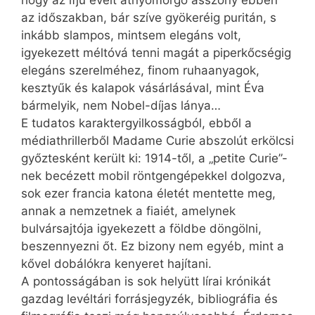
az időszakban, bár szíve gyökeréig puritán, s
inkább slampos, mintsem elegáns volt,
igyekezett méltóvá tenni magát a piperkőcségig
elegáns szerelméhez, finom ruhaanyagok,
kesztyűk és kalapok vásárlásával, mint Éva
bármelyik, nem Nobel-díjas lánya…
E tudatos karaktergyilkosságból, ebből a
médiathrillerből Madame Curie abszolút erkölcsi
győztesként került ki: 1914-től, a „petite Curie”-
nek becézett mobil röntgengépekkel dolgozva,
sok ezer francia katona életét mentette meg,
annak a nemzetnek a fiaiét, amelynek
bulvársajtója igyekezett a földbe döngölni,
beszennyezni őt. Ez bizony nem egyéb, mint a
kővel dobálókra kenyeret hajítani.
A pontosságában is sok helyütt lírai krónikát
gazdag levéltári forrásjegyzék, bibliográfia és