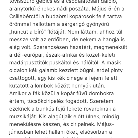
tövisszúró gébics és a csodálatosan daloló,
aranytorkú énekes nádi poszáta. Május 5-én a
Csillebérctől a budaörsi kopárosok felé tartva
örömmel hallottam a sárgarigó gyönyörű
„huncut a bíró” flótáját. Nem láttam, ahhoz túl
messze volt az erdőben, de nekem a hangja is
elég volt. Szerencsésen hazatért, megmenekült
a dél-európai, észak-afrikai és közel-keleti
madárpusztítók puskáitól és hálóitól. A másik
oldalon kék galamb kezdett búgni, erdei pinty
csattogott, egy kis kék cinege a fejem felett
kutatott a lombok között hernyók után.
Amikor a fák közül a kopár füvű dombokra
értem, tücsökciripelés fogadott. Szeretem
ezeknek a bunkós fejű fekete rovaroknak a
muzsikáját. Kis alagútjaik előtt ülnek, mindig
menekülésre készen, és ciripelnek. Május-
júniusban lehet hallani őket, elsősorban a