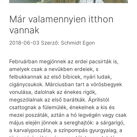
Már valamennyien itthon
vannak
2018-06-03
Szerző:
Schmidt Egon
Februárban megjönnek az erdei pacsirták is,
amelyek csak a nevükben erdeiek, s
felbukkannak az első bíbicek, nyári ludak,
cigány­csukok. Márciusban tart a vörösbegyek
vonulása, dalolnak az énekes rigók,
megszólalnak az első barátkák. Áprilistól
csattognak a fülemülék, énekelnek a kis és
mezei poszáták, aztán a hó legvégén vagy csak
május elején jönnek a sereghajtók: a sárgarigó,
a karvaly­poszáta, a színpompás gyur­gyalag, a