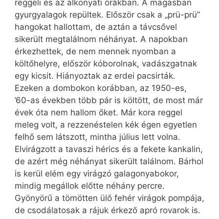
reggeli és az alkonyati órákban. A magasban
gyurgyalagok repültek. Először csak a „prü-prü”
hangokat hallottam, de aztán a távcsővel
sikerült megtalálnom néhányat. A napokban
érkezhettek, de nem mennek nyomban a
költőhelyre, először kóborolnak, vadászgatnak
egy kicsit. Hiányoztak az erdei pacsirták.
Ezeken a dombokon korábban, az 1950-es,
’60-as években több pár is költött, de most már
évek óta nem hallom őket. Már kora reggel
meleg volt, a rezzenéstelen kék égen egyetlen
felhő sem látszott, mintha július lett volna.
Elvirágzott a tavaszi hérics és a fekete kankalin,
de azért még néhányat sikerült találnom. Bárhol
is kerül elém egy virágzó galagonyabokor,
mindig megállok előtte néhány percre.
Gyönyörű a tömötten ülő fehér virágok pompája,
de csodálatosak a rájuk érkező apró rovarok is.