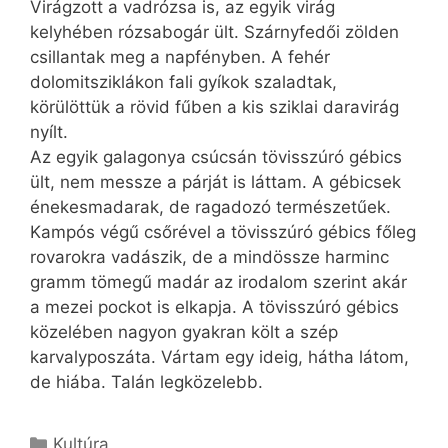
Virágzott a vadrózsa is, az egyik virág
kelyhében rózsabogár ült. Szárnyfedői zölden
csillantak meg a napfényben. A fehér
dolomitsziklákon fali gyíkok szaladtak,
körülöttük a rövid fűben a kis sziklai daravirág
nyílt.
Az egyik galagonya csúcsán tövisszúró gébics
ült, nem messze a párját is láttam. A gébicsek
énekesmadarak, de ragadozó természetűek.
Kampós végű csőrével a tövisszúró gébics főleg
rovarokra vadászik, de a mindössze harminc
gramm tömegű madár az irodalom szerint akár
a mezei pockot is elkapja. A tövisszúró gébics
közelében nagyon gyakran költ a szép
karvalyposzáta. Vártam egy ideig, hátha látom,
de hiába. Talán legközelebb.
Kategória
Kultúra