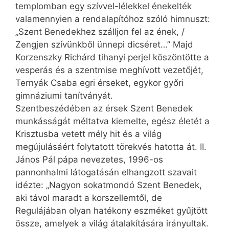
templomban egy szívvel-lélekkel énekelték
valamennyien a rendalapítóhoz szóló himnuszt:
„Szent Benedekhez szálljon fel az ének, /
Zengjen szívünkből ünnepi dicséret…” Majd
Korzenszky Richárd tihanyi perjel köszöntötte a
vesperás és a szentmise meghívott vezetőjét,
Ternyák Csaba egri érseket, egykor győri
gimnáziumi tanítványát.
Szentbeszédében az érsek Szent Benedek
munkásságát méltatva kiemelte, egész életét a
Krisztusba vetett mély hit és a világ
megújulásáért folytatott törekvés hatotta át. II.
János Pál pápa nevezetes, 1996-os
pannonhalmi látogatásán elhangzott szavait
idézte: „Nagyon sokatmondó Szent Benedek,
aki távol maradt a korszellemtől, de
Regulájában olyan hatékony eszméket gyűjtött
össze, amelyek a világ átalakítására irányultak.