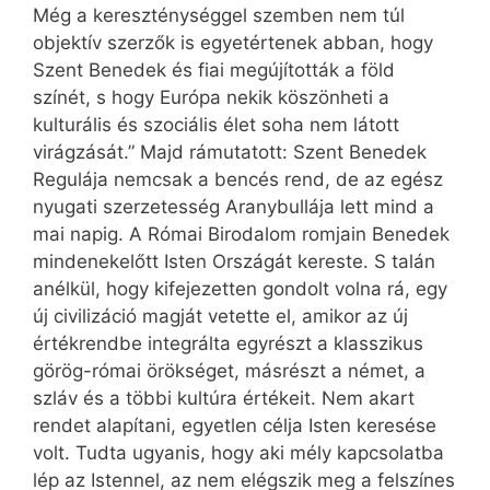
Még a kereszténységgel szemben nem túl
objektív szerzők is egyetértenek abban, hogy
Szent Benedek és fiai megújították a föld
színét, s hogy Európa nekik köszönheti a
kulturális és szociális élet soha nem látott
virágzását.” Majd rámutatott: Szent Benedek
Regulája nemcsak a bencés rend, de az egész
nyugati szerzetesség Aranybullája lett mind a
mai napig. A Római Birodalom romjain Benedek
mindenekelőtt Isten Országát kereste. S talán
anélkül, hogy kifejezetten gondolt volna rá, egy
új civilizáció magját vetette el, amikor az új
értékrendbe integrálta egyrészt a klasszikus
görög-római örökséget, másrészt a német, a
szláv és a többi kultúra értékeit. Nem akart
rendet alapítani, egyetlen célja Isten keresése
volt. Tudta ugyanis, hogy aki mély kapcsolatba
lép az Istennel, az nem elégszik meg a felszínes