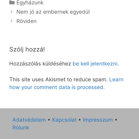
Kategória
Egyházunk
Nem jó az embernek egyedül
Röviden
Szólj hozzá!
Hozzászólás küldéséhez
be kell jelentkezni
.
This site uses Akismet to reduce spam.
Learn
how your comment data is processed.
Adatvédelem
•
Kapcsolat
•
Impresszum
•
Rólunk