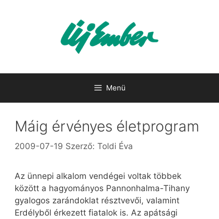
Kilépés
a
tartalomba
Menü
Máig érvényes életprogram
2009-07-19
Szerző:
Toldi Éva
Az ünnepi alkalom vendégei voltak többek
között a hagyományos Pannonhalma-Tihany
gyalogos zarándoklat résztvevői, valamint
Erdélyből érkezett fiatalok is. Az apátsági