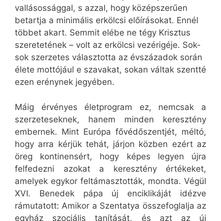
vallásossággal, s azzal, hogy középszerűen
betartja a minimális erkölcsi előírásokat. Ennél
többet akart. Semmit elébe ne tégy Krisztus
szeretetének – volt az erkölcsi vezérigéje. Sok-
sok szerzetes választotta az évszázadok során
élete mottójául e szavakat, sokan váltak szentté
ezen erénynek jegyében.
Máig érvényes életprogram ez, nemcsak a
szerzeteseknek, hanem minden keresztény
embernek. Mint Európa fővédőszentjét, méltó,
hogy arra kérjük tehát, járjon közben ezért az
öreg kontinensért, hogy képes legyen újra
felfedezni azokat a keresztény értékeket,
amelyek egykor feltámasztották, mondta. Végül
XVI. Benedek pápa új enciklikáját idézve
rámutatott: Amikor a Szentatya összefoglalja az
egyház szociális tanítását, és azt az új