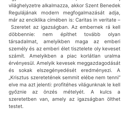
világhelyzetre alkalmazza, akkor Szent Benedek
Regulájának modern megfogalmazását adja,
már az enciklika címében is: Caritas in veritate –
Szeretet az igazságban. Az embernek rá kell
döbbennie: nem építhet tovább olyan
társadalmat, amelyikben maga az emberi
személy és az emberi élet tisztelete oly keveset
számít. Amelyikben a piac korlátlan uralma
érvényesül. Amelyik kevesek meggazdagodását
és sokak elszegényedését eredményezi. A
„Krisztus szeretetének semmit elébe nem tenni”
elve ma azt jelenti: profitéhes világunknak le kell
győznie az önzés mételyét. A kulcs a
szeretetben van, amely az igazságban ölthet
testet.