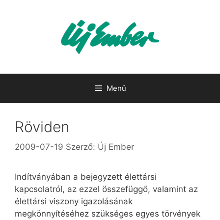
Kilépés
a
tartalomba
Menü
Röviden
2009-07-19
Szerző:
Új Ember
Indítványában a bejegyzett élettársi
kapcsolatról, az ezzel összefüggő, valamint az
élettársi viszony igazolásának
megkönnyítéséhez szükséges egyes törvények