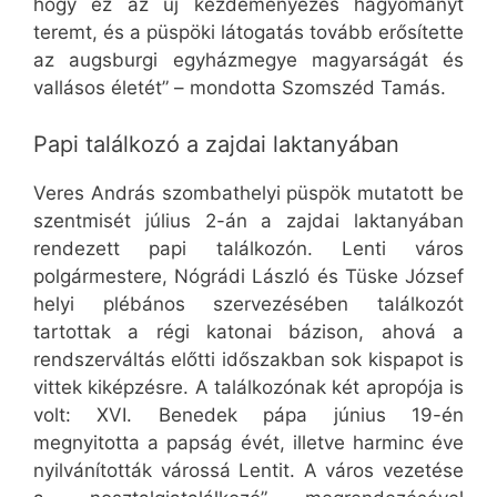
hogy ez az új kezdeményezés hagyományt
teremt, és a püspöki látogatás tovább erősítette
az augsburgi egyházmegye magyarságát és
vallásos életét” – mondotta Szomszéd Tamás.
Papi találkozó a zajdai laktanyában
Veres András szombathelyi püspök mutatott be
szentmisét július 2-án a zajdai laktanyában
rendezett papi találkozón. Lenti város
polgármestere, Nógrádi László és Tüske József
helyi plébános szervezésében találkozót
tartottak a régi katonai bázison, ahová a
rendszerváltás előtti időszakban sok kispapot is
vittek kiképzésre. A találkozónak két apropója is
volt: XVI. Benedek pápa június 19-én
megnyitotta a papság évét, illetve harminc éve
nyilvánították várossá Lentit. A város vezetése