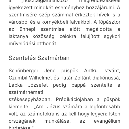
a „nosztalgiatalálkozó” megrendezésével
igyekezett mindkét eseményhez hozzájárulni. A
szentmisére szép számmal érkeztek hívek is a
városból és a környékbeli falvakból. A főpásztor
az ünnepi szentmise előtt megáldotta a
laktanya közösségi célokra felújított egykori
művelődési otthonát.
Szentelés Szatmárban
Schönberger Jenő püspök Antku Istvánt,
Czumbil Wilhelmet és Tatár Zoltánt diakónussá,
Lapka Józsefet pedig pappá szentelte a
szatmárnémeti
székesegyházban. Prédikációjában a püspök
kiemelte : „Ami Jézus számára a legfontosabb
volt, az számotokra is az kell hogy legyen: Isten
országának munkálása, az evangélium
hirdetése.”