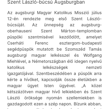
Szent László-búcsú Augsburgban
Az augsburgi Magyar Katolikus Misszió július
12-én rendezte meg első Szent László-
búcsúját. Az ünnepség az augsburg-
oberhauseni Szent Márton-templomban
püspöki szentmisével kezdődött, amelyet
Cserháti Ferenc esztergom-budapesti
segédpüspök mutatott be Szomszéd Tamás
augsburgi magyar lelkésszel és Wolfgang
Miehlével, a Németországban élő idegen nyelvű
katolikus lelkészségek nemzeti
igazgatójával. Szentbeszédében a püspök arra
kérte a hívőket, kapcsolják össze életükben a
magyar ügyet Isten ügyével. „A közel
kétszázötven magyar hívő lelkiekben és Szent
László öröksége nyomán szellemiekben is
gazdagodott ezen a szép napon. Bízunk abban,