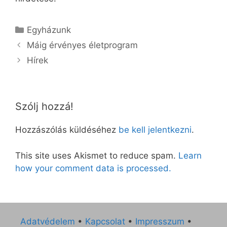
Kategória
Egyházunk
Máig érvényes életprogram
Hírek
Szólj hozzá!
Hozzászólás küldéséhez
be kell jelentkezni
.
This site uses Akismet to reduce spam.
Learn
how your comment data is processed.
Adatvédelem
•
Kapcsolat
•
Impresszum
•