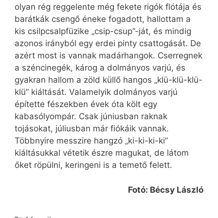
olyan rég reggelente még fekete rigók flótája és
barátkák csengő éneke fogadott, hallottam a
kis csilpcsalpfüzike „csip-csup”-ját, és mindig
azonos irányból egy erdei pinty csattogását. De
azért most is vannak madárhangok. Cserregnek
a széncinegék, károg a dolmányos varjú, és
gyakran hallom a zöld küllő hangos „klü-klü-klü-
klü” kiáltását. Valamelyik dolmányos varjú
építette fészekben évek óta költ egy
kabasólyompár. Csak júniusban raknak
tojásokat, júliusban már fiókáik vannak.
Többnyire messzire hangzó „ki-ki-ki-ki”
kiáltásukkal vétetik észre magukat, de látom
őket röpülni, keringeni is a temető felett.
Fotó: Bécsy László
Kategória