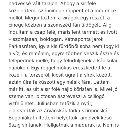
nedvessé vált talajon. Ahogy a sír felé
közeledtem, széncinege röppent el a medence
mellől. Megöntöztem a virágok egy részét, a
cinege közben a szomszéd fán üldögélt. Alig
indultam a csap felé, máris lent termett és ivott
– szomjasan, boldogan. Kétnaponta járok
Farkasréten, így a kis fürdőből soha nem fogy ki
a víz, és remélem, egyre többen veszik észre és
telepednek mellé, hogy felüdüljenek a kánikulai
napokon. Egy reggel mókus ereszkedett le a
közeli fa törzséről, kicsit ugrált a sírok között,
aztán újra felkúszott egy másik fára. Láttam
már itt, és ült a sír fölé hajló kőrisfán is. Mivel jó
szeme van, biztosan észreveszi a csillogó
vízfelületet. Júliusban tetőzik a nyár,
elhervadtak az árvácskák tarka szirmocskái.
Begóniákat ültettem helyettük, amelyek késő
őszig virítanak. Hallgatnak a madarak is. Nem is