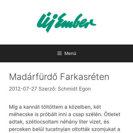
Kilépés
a
tartalomba
Menü
Madárfürdő Farkasréten
2012-07-27
Szerző:
Schmidt Egon
Míg a kannát töltöttem a közelben, két
méhecske is próbált inni a csap szélén. Ötletet
adtak, szétlocsoltam néhány liter vizet, és
perceken belül tucatnyian oltották szomjukat a