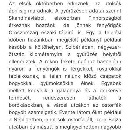
Az elsők októberben érkeznek, az utolsók
áprilisig maradnak. A gyűrűzések adatai szerint
Skandináviából, elsősorban Finnországból
érkeznek hozzánk, de jönnek fenyőrigók
Oroszország északi tájairól is. Egy, a telelési
időben hazánkban megjelölt példányt például
később a költőhelyen, Szibériában, négyezer-
ötszáz kilométernyire a gyűrűzés helyétől
ellenőriztek. A rokon fekete rigóhoz hasonlóan
nyáron a fenyőrigók is férgekkel, rovarokkal
táplálkoznak, a télen nálunk időző csapatok
bogyókkal, gyümölcsökkel élnek. Egyebek
mellett kedvelik a galagonya és a berkenye
termését, rendszeresen láthatók a
borókásokban, a városi utcákon az ostorfák
bogyóit szemelgetik. Évente látom őket például
a Népligetben, ahol sok ostorfa áll, de a Bajza
utcában és másutt is megfigyelhettem nagyobb