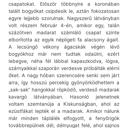
csapatokat. Először többnyire a koronában
talált bogyókat csipdesik le, aztán fokozatosan
egyre lejjebb szorulnak. Nagyszerű látványban
volt részem február 4-én, amikor egy, talán
százötven madarat számláló csapat szinte
elborította az egyik népligeti fa alacsony ágait.
A lecsüngő vékony ágacskák végén lévő
bogyókhoz már nem tudtak odaülni, ezért
lebegve, néha fél lábbal kapaszkodva, lógva,
szárnyaikkal szaporán verdesve próbálták elérni
őket. A nagy hóban szerencsére senki sem járt
arra, így hosszú percekig gyönyörködhettem a
„sak-sak” hangokkal röpködő, verdeső madarak
kavargó látványában. Hasonló jelenetnek
voltam szemtanúja a Kiskunságban, ahol az
ezüstfákat lepték el a madarak. Amikor nálunk
már minden táplálék elfogyott, a fenyőrigók
továbbrepülnek dél, délnyugat felé, ahol sajnos