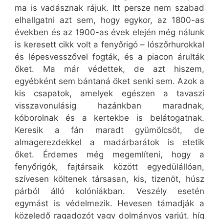
ma is vadásznak rájuk. Itt persze nem szabad
elhallgatni azt sem, hogy egykor, az 1800-as
években és az 1900-as évek elején még nálunk
is keresett cikk volt a fenyőrigó – lószőrhurokkal
és lépesvesszővel fogták, és a piacon árulták
őket. Ma már védettek, de azt hiszem,
egyébként sem bántaná őket senki sem. Azok a
kis csapatok, amelyek egészen a tavaszi
visszavonulásig hazánkban maradnak,
kóborolnak és a kertekbe is belátogatnak.
Keresik a fán maradt gyümölcsöt, de
almagerezdekkel a madárbarátok is etetik
őket. Érdemes még megemlíteni, hogy a
fenyőrigók, fajtársaik között egyedülállóan,
szívesen költenek társasan, kis, tizenöt, húsz
párból álló kolóniákban. Veszély esetén
egymást is védelmezik. Hevesen támadják a
közeledő ragadozót vagy dolmányos varjút, híg