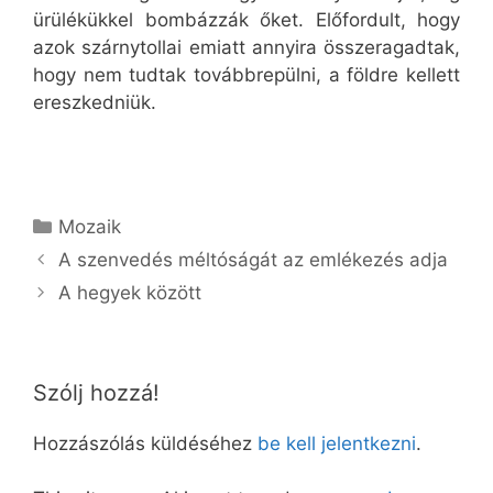
ürülékükkel bombázzák őket. Előfordult, hogy
azok szárnytollai emiatt annyira összeragadtak,
hogy nem tudtak továbbrepülni, a földre kellett
ereszkedniük.
Kategória
Mozaik
A szenvedés méltóságát az emlékezés adja
A hegyek között
Szólj hozzá!
Hozzászólás küldéséhez
be kell jelentkezni
.