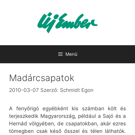
Kilépés
a
tartalomba
Menü
Madárcsapatok
2010-03-07
Szerző:
Schmidt Egon
A fenyőrigó egyébként kis számban költ és
terjeszkedik Magyarország, például a Sajó és a
Hernád völgyében, de csapatokban, akár ezres
tömegben csak késő ősszel és télen láthatók.