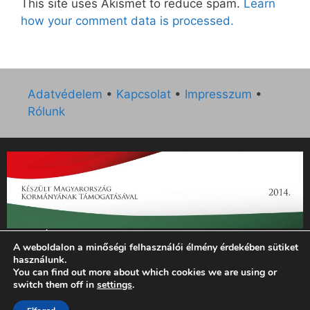
This site uses Akismet to reduce spam.
Learn
how your comment data is processed.
Adatvédelem
•
Kapcsolat
•
Impresszum
•
Rólunk
„Az Új Ember katolikus hetilap 2014. évi működésének
A weboldalon a minőségi felhasználói élmény érdekében sütiket
támogatását az EGYH-KCP-14-P-0121 sz. támogatási
használunk.
szerződés keretében 3 000 000 Ft összegben támogatta az
You can find out more about which cookies we are using or
Emberi Erőforrások Minisztériuma.”
switch them off in
settings
.