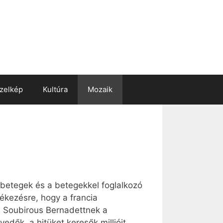
zelkép
Kultúra
Mozaik
a betegek és a betegekkel foglalkozó
ékezésre, hogy a francia
s Soubirous Bernadettnek a
edők, a hitüket keresők millióit