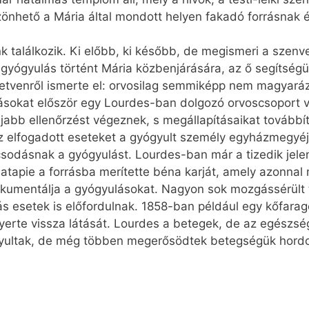
önhető a Mária által mondott helyen fakadó forrásnak 
 találkozik. Ki előbb, ki később, de megismeri a szenve
 gyógyulás történt Mária közbenjárására, az ő segítség
g hetvenről ismerte el: orvosilag semmiképp nem magya
sokat először egy Lourdes-ban dolgozó orvoscsoport vi
újabb ellenőrzést végeznek, s megállapításaikat tovább
 elfogadott eseteket a gyógyult személy egyházmegyéjé
a csodásnak a gyógyulást. Lourdes-ban már a tizedik jel
Latapie a forrásba merítette béna karját, amely azonnal
kumentálja a gyógyulásokat. Nagyon sok mozgássérült t
esetek is előfordulnak. 1858-ban például egy kőfaragó,
 nyerte vissza látását. Lourdes a betegek, de az egész
yultak, de még többen megerősödtek betegségük hord