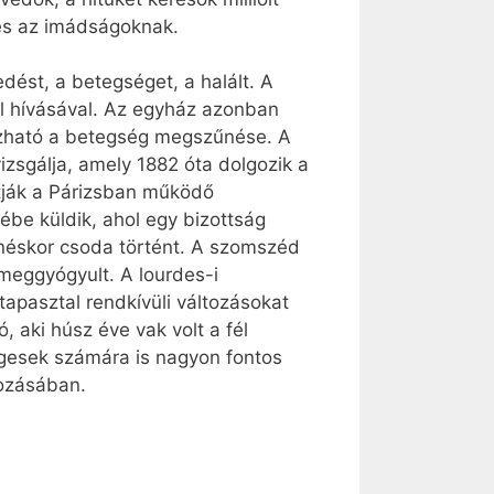
és az imádságoknak.
dést, a betegséget, a halált. A
ül hívásával. Az egyház azonban
rázható a betegség megszűnése. A
zsgálja, amely 1882 óta dolgozik a
ítják a Párizsban működő
be küldik, ahol egy bizottság
enéskor csoda történt. A szomszéd
 meggyógyult. A lourdes-i
apasztal rendkívüli változásokat
 aki húsz éve vak volt a fél
ségesek számára is nagyon fontos
ozásában.