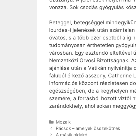
vonzza. Sok csodás gyógyulás kösz
Beteggel, betegséggel mindegyikünk
lourdes-i jelenések után számtalan
óvatos, s a több ezer esetből ali
tudományosan érthetetlen gyógyulá
városban. Egy esztendő elteltével 
Nemzetközi Orvosi Bizottságnak. Az
ajánlása után a Vatikán nyilvánítj
faluból érkező asszony, Catherine 
információs központ részletesen do
egészségében, de a kegyhelyen más 
szemére, a forrásból hozott víztől
zarándokhely, ahol sokan meggyóg
Kategória
Mozaik
Rácsok – amelyek összekötnek
A másik oldalról