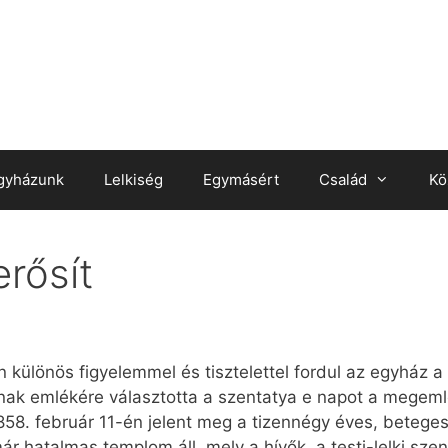
gyházunk
Lelkiség
Egymásért
Család
Kö
rősít
n különös figyelemmel és tisztelettel fordul az egyház 
nak emlékére választotta a szentatya e napot a megeml
58. február 11-én jelent meg a tizennégy éves, betege
 hatalmas templom áll, mely a hívők, a testi-lelki szenv