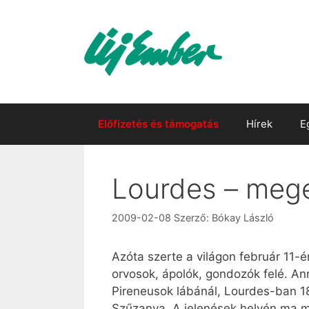
Kilépés
a
tartalomba
Előfizetés és támogatás
Hírek
E
Lourdes – mege
2009-02-08
Szerző:
Bókay László
Azóta szerte a világon február 11-é
orvosok, ápolók, gondozók felé. An
Pireneusok lábánál, Lourdes-ban 18
Szűzanya. A jelenések helyén ma már