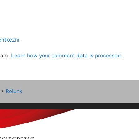
lentkezni
.
spam.
Learn how your comment data is processed.
•
Rólunk