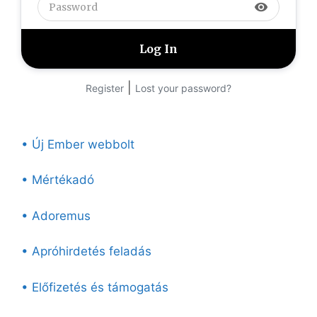
visibility
|
Register
Lost your password?
• Új Ember webbolt
• Mértékadó
• Adoremus
• Apróhirdetés feladás
• Előfizetés és támogatás