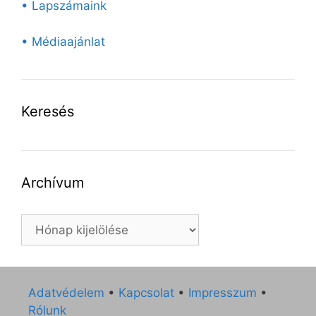
• Lapszámaink
• Médiaajánlat
Keresés
Archívum
Archívum
Adatvédelem
•
Kapcsolat
•
Impresszum
•
Rólunk