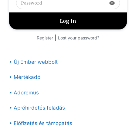
visibility
|
Register
Lost your password?
• Új Ember webbolt
• Mértékadó
• Adoremus
• Apróhirdetés feladás
• Előfizetés és támogatás