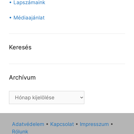
• Lapszámaink
• Médiaajánlat
Keresés
Archívum
Archívum
Adatvédelem
•
Kapcsolat
•
Impresszum
•
Rólunk