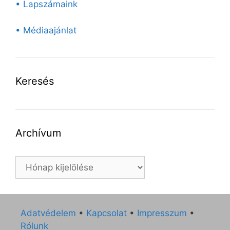
• Lapszámaink
• Médiaajánlat
Keresés
Archívum
Archívum
Adatvédelem
•
Kapcsolat
•
Impresszum
•
Rólunk