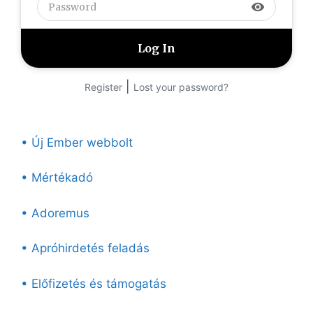
visibility
|
Register
Lost your password?
• Új Ember webbolt
• Mértékadó
• Adoremus
• Apróhirdetés feladás
• Előfizetés és támogatás