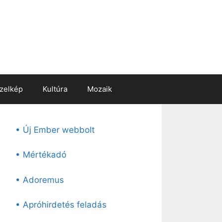
zelkép
Kultúra
Mozaik
• Új Ember webbolt
• Mértékadó
• Adoremus
• Apróhirdetés feladás