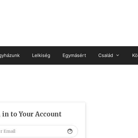
gyházunk
Lelkiség
Egymásért
Család
Kö
 in to Your Account
face