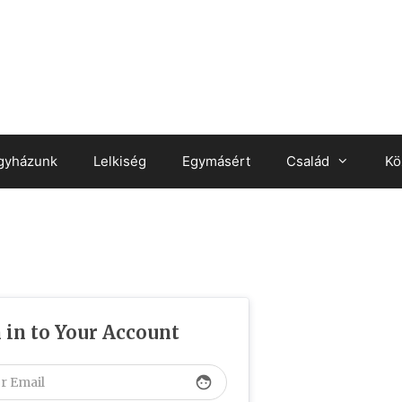
gyházunk
Lelkiség
Egymásért
Család
Kö
 in to Your Account
face