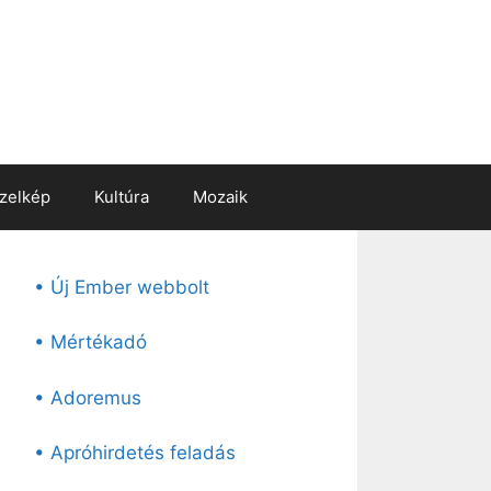
zelkép
Kultúra
Mozaik
• Új Ember webbolt
• Mértékadó
• Adoremus
• Apróhirdetés feladás