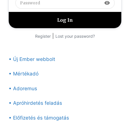
visibility
|
Register
Lost your password?
• Új Ember webbolt
• Mértékadó
• Adoremus
• Apróhirdetés feladás
• Előfizetés és támogatás