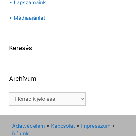
• Lapszámaink
• Médiaajánlat
Keresés
Archívum
Archívum
Adatvédelem
•
Kapcsolat
•
Impresszum
•
Rólunk