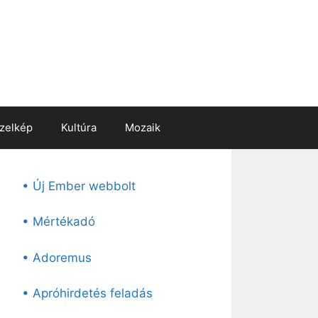
zelkép
Kultúra
Mozaik
• Új Ember webbolt
• Mértékadó
• Adoremus
• Apróhirdetés feladás