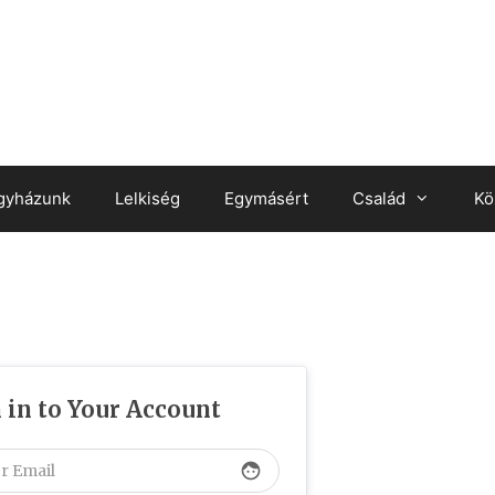
gyházunk
Lelkiség
Egymásért
Család
Kö
 in to Your Account
face