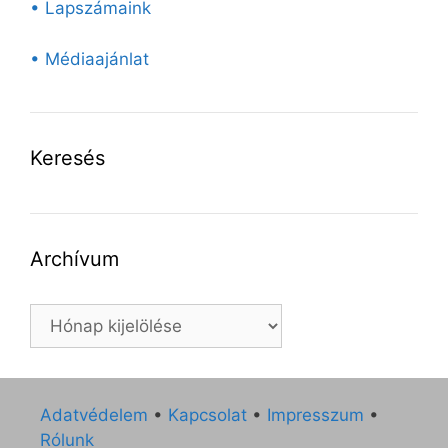
• Lapszámaink
• Médiaajánlat
Keresés
Archívum
Archívum
Adatvédelem
•
Kapcsolat
•
Impresszum
•
Rólunk