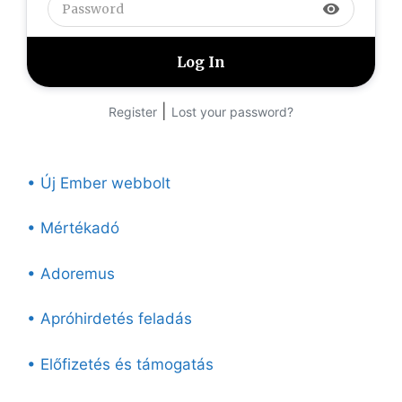
visibility
|
Register
Lost your password?
• Új Ember webbolt
• Mértékadó
• Adoremus
• Apróhirdetés feladás
• Előfizetés és támogatás