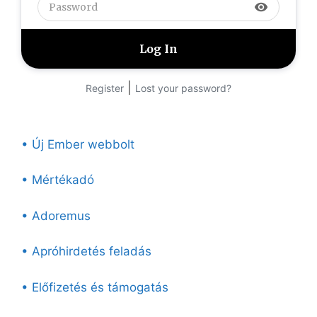
visibility
|
Register
Lost your password?
• Új Ember webbolt
• Mértékadó
• Adoremus
• Apróhirdetés feladás
• Előfizetés és támogatás