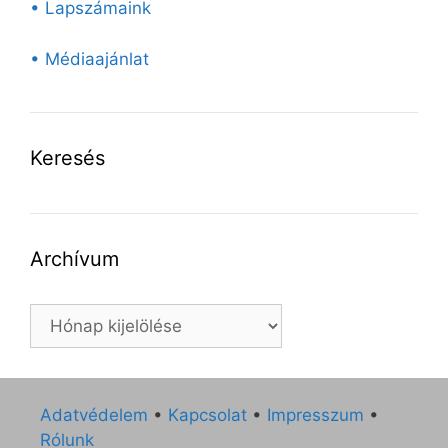
• Lapszámaink
• Médiaajánlat
Keresés
Archívum
Archívum
Adatvédelem
•
Kapcsolat
•
Impresszum
•
Rólunk