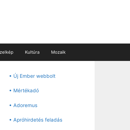
zelkép
Kultúra
Mozaik
• Új Ember webbolt
• Mértékadó
• Adoremus
• Apróhirdetés feladás