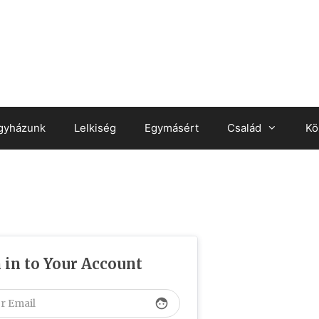
gyházunk
Lelkiség
Egymásért
Család
Kö
 in to Your Account
face