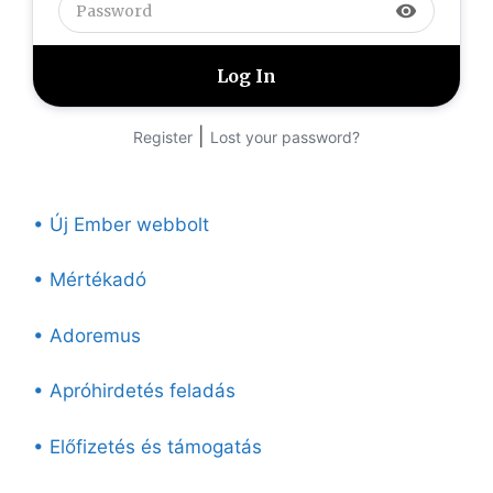
visibility
|
Register
Lost your password?
• Új Ember webbolt
• Mértékadó
• Adoremus
• Apróhirdetés feladás
• Előfizetés és támogatás