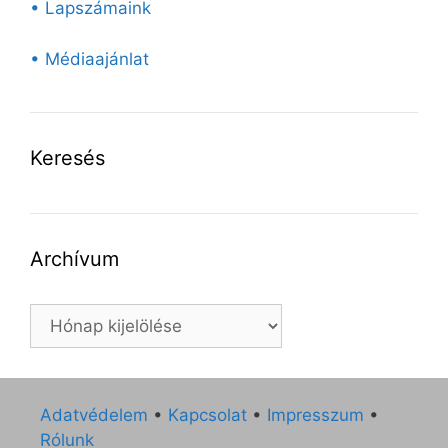
• Lapszámaink
• Médiaajánlat
Keresés
Archívum
Archívum
Adatvédelem
•
Kapcsolat
•
Impresszum
•
Rólunk