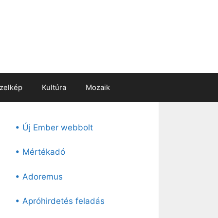
zelkép
Kultúra
Mozaik
• Új Ember webbolt
• Mértékadó
• Adoremus
• Apróhirdetés feladás