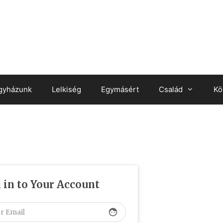
gyházunk
Lelkiség
Egymásért
Család
Kö
 in to Your Account
face