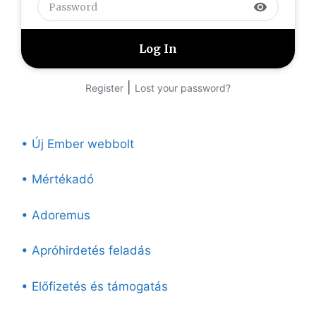
visibility
|
Register
Lost your password?
• Új Ember webbolt
• Mértékadó
• Adoremus
• Apróhirdetés feladás
• Előfizetés és támogatás