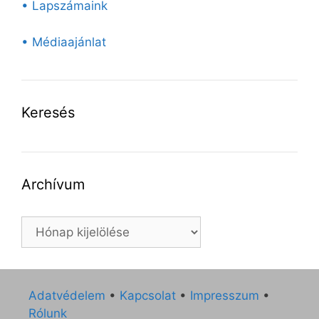
• Lapszámaink
• Médiaajánlat
Keresés
Archívum
Archívum
Adatvédelem
•
Kapcsolat
•
Impresszum
•
Rólunk