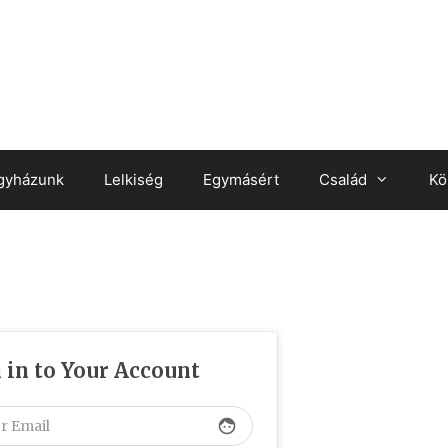
gyházunk
Lelkiség
Egymásért
Család
Kö
 in to Your Account
face