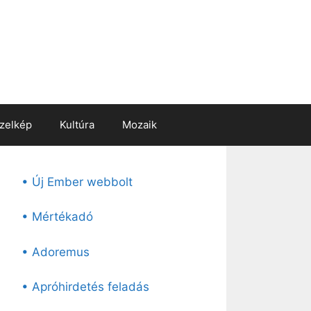
zelkép
Kultúra
Mozaik
• Új Ember webbolt
• Mértékadó
• Adoremus
• Apróhirdetés feladás