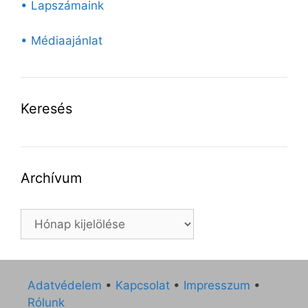
• Lapszámaink
• Médiaajánlat
Keresés
Archívum
Archívum
Adatvédelem
•
Kapcsolat
•
Impresszum
•
Rólunk