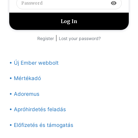
visibility
|
Register
Lost your password?
• Új Ember webbolt
• Mértékadó
• Adoremus
• Apróhirdetés feladás
• Előfizetés és támogatás