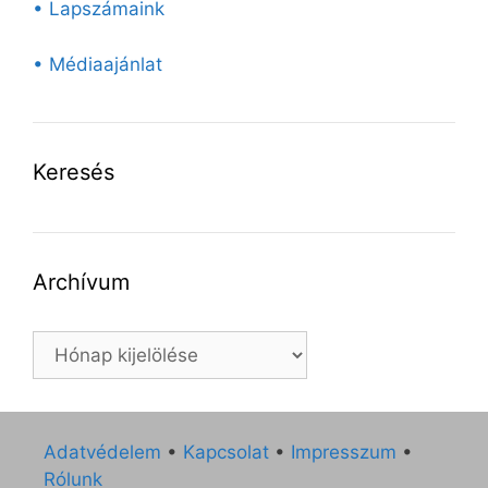
• Lapszámaink
• Médiaajánlat
Keresés
Archívum
Archívum
Adatvédelem
•
Kapcsolat
•
Impresszum
•
Rólunk