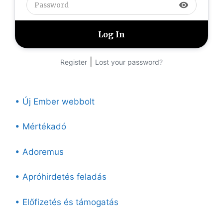
visibility
|
Register
Lost your password?
• Új Ember webbolt
• Mértékadó
• Adoremus
• Apróhirdetés feladás
• Előfizetés és támogatás