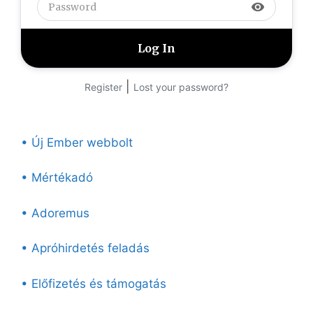
visibility
|
Register
Lost your password?
• Új Ember webbolt
• Mértékadó
• Adoremus
• Apróhirdetés feladás
• Előfizetés és támogatás