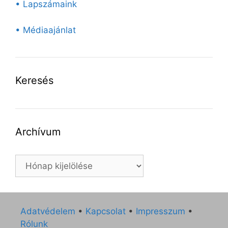
• Lapszámaink
• Médiaajánlat
Keresés
Archívum
Archívum
Adatvédelem
•
Kapcsolat
•
Impresszum
•
Rólunk