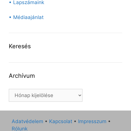
• Lapszámaink
• Médiaajánlat
Keresés
Archívum
Archívum
Adatvédelem
•
Kapcsolat
•
Impresszum
•
Rólunk