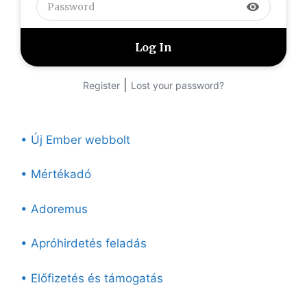
visibility
|
Register
Lost your password?
• Új Ember webbolt
• Mértékadó
• Adoremus
• Apróhirdetés feladás
• Előfizetés és támogatás