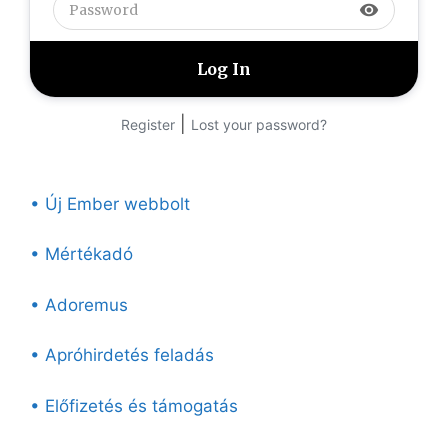
visibility
|
Register
Lost your password?
• Új Ember webbolt
• Mértékadó
• Adoremus
• Apróhirdetés feladás
• Előfizetés és támogatás