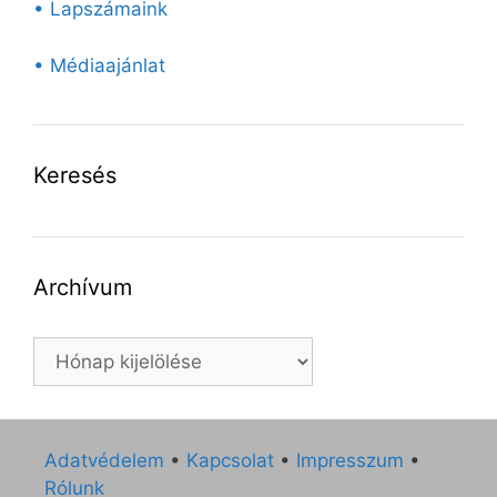
• Lapszámaink
• Médiaajánlat
Keresés
Archívum
Archívum
Adatvédelem
•
Kapcsolat
•
Impresszum
•
Rólunk