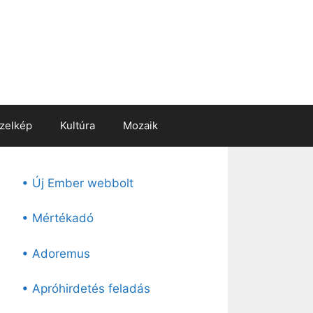
zelkép
Kultúra
Mozaik
• Új Ember webbolt
• Mértékadó
• Adoremus
• Apróhirdetés feladás