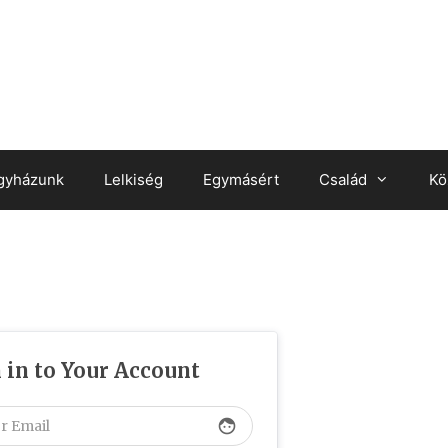
gyházunk
Lelkiség
Egymásért
Család
Kö
 in to Your Account
face