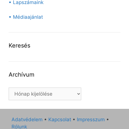
• Lapszámaink
• Médiaajánlat
Keresés
Archívum
Archívum
Adatvédelem
•
Kapcsolat
•
Impresszum
•
Rólunk