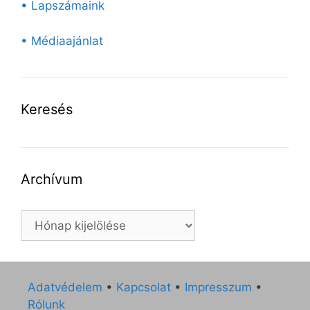
• Lapszámaink
• Médiaajánlat
Keresés
Archívum
Archívum
Adatvédelem
•
Kapcsolat
•
Impresszum
•
Rólunk