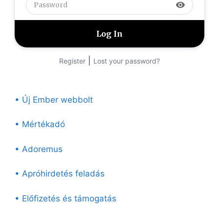
visibility
|
Register
Lost your password?
• Új Ember webbolt
• Mértékadó
• Adoremus
• Apróhirdetés feladás
• Előfizetés és támogatás