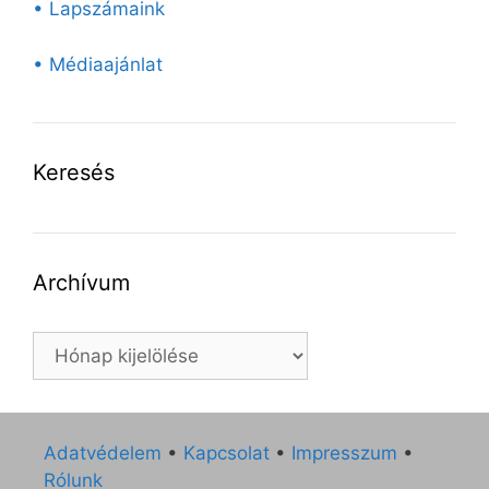
• Lapszámaink
• Médiaajánlat
Keresés
Archívum
Archívum
Adatvédelem
•
Kapcsolat
•
Impresszum
•
Rólunk