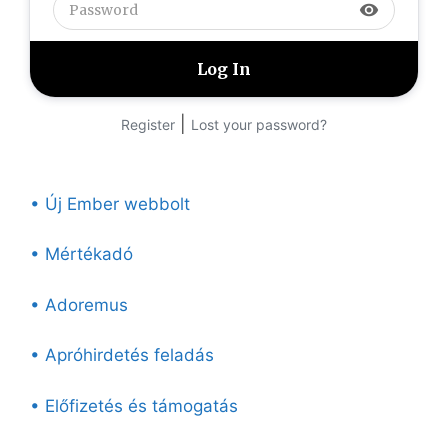
visibility
|
Register
Lost your password?
• Új Ember webbolt
• Mértékadó
• Adoremus
• Apróhirdetés feladás
• Előfizetés és támogatás