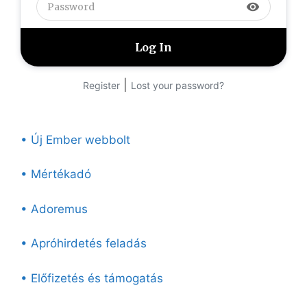
visibility
|
Register
Lost your password?
• Új Ember webbolt
• Mértékadó
• Adoremus
• Apróhirdetés feladás
• Előfizetés és támogatás