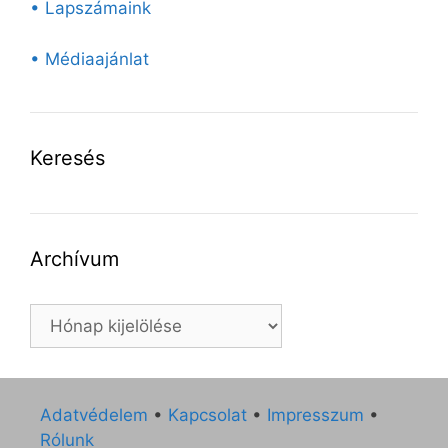
• Lapszámaink
• Médiaajánlat
Keresés
Archívum
Archívum
Adatvédelem
•
Kapcsolat
•
Impresszum
•
Rólunk