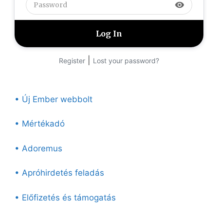
visibility
|
Register
Lost your password?
• Új Ember webbolt
• Mértékadó
• Adoremus
• Apróhirdetés feladás
• Előfizetés és támogatás