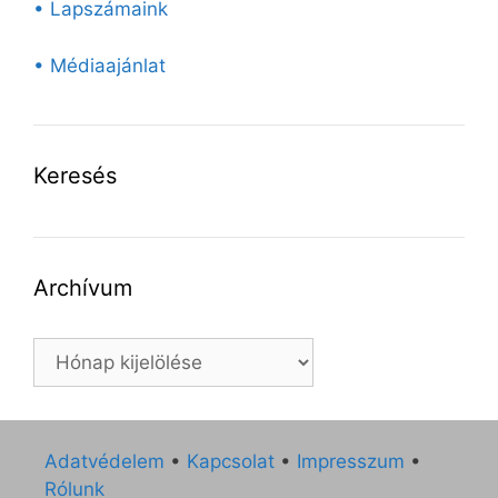
• Lapszámaink
• Médiaajánlat
Keresés
Archívum
Archívum
Adatvédelem
•
Kapcsolat
•
Impresszum
•
Rólunk