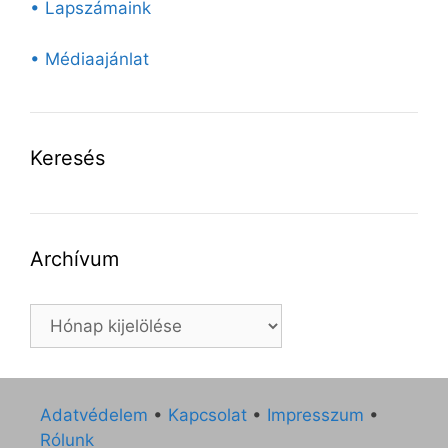
• Lapszámaink
• Médiaajánlat
Keresés
Archívum
Archívum
Adatvédelem
•
Kapcsolat
•
Impresszum
•
Rólunk