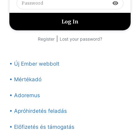
visibility
|
Register
Lost your password?
• Új Ember webbolt
• Mértékadó
• Adoremus
• Apróhirdetés feladás
• Előfizetés és támogatás