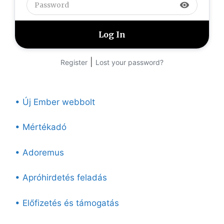
visibility
|
Register
Lost your password?
• Új Ember webbolt
• Mértékadó
• Adoremus
• Apróhirdetés feladás
• Előfizetés és támogatás