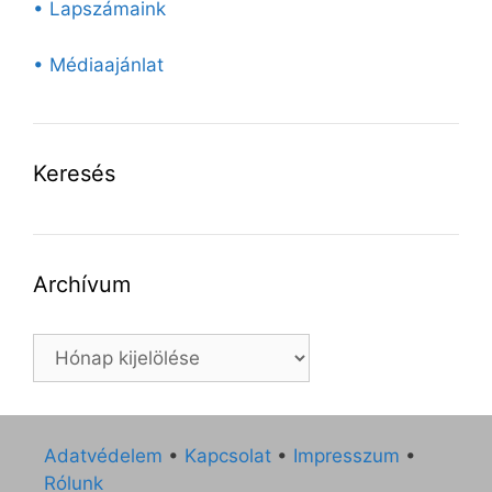
• Lapszámaink
• Médiaajánlat
Keresés
Archívum
Archívum
Adatvédelem
•
Kapcsolat
•
Impresszum
•
Rólunk