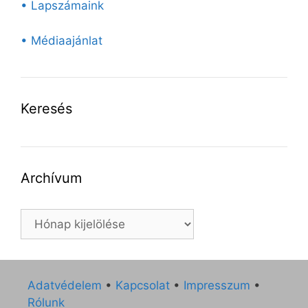
• Lapszámaink
• Médiaajánlat
Keresés
Archívum
Archívum
Adatvédelem
•
Kapcsolat
•
Impresszum
•
Rólunk