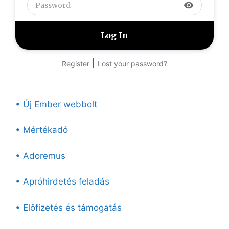
visibility
|
Register
Lost your password?
• Új Ember webbolt
• Mértékadó
• Adoremus
• Apróhirdetés feladás
• Előfizetés és támogatás