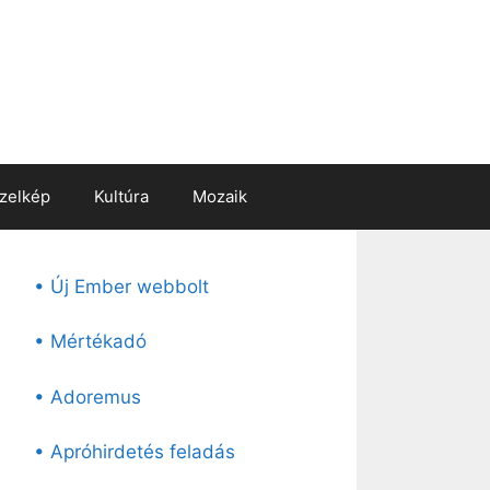
zelkép
Kultúra
Mozaik
• Új Ember webbolt
• Mértékadó
• Adoremus
• Apróhirdetés feladás