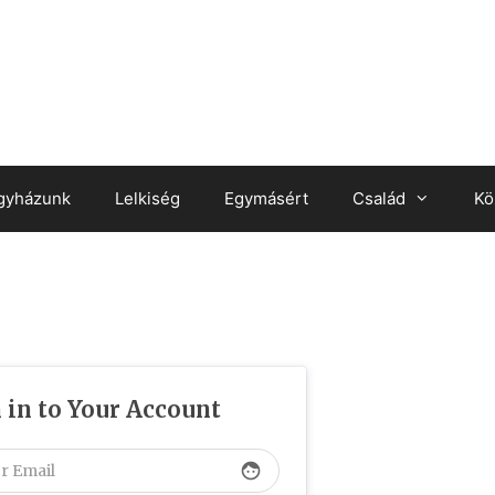
gyházunk
Lelkiség
Egymásért
Család
Kö
 in to Your Account
face