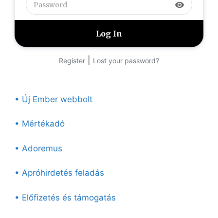
visibility
|
Register
Lost your password?
• Új Ember webbolt
• Mértékadó
• Adoremus
• Apróhirdetés feladás
• Előfizetés és támogatás