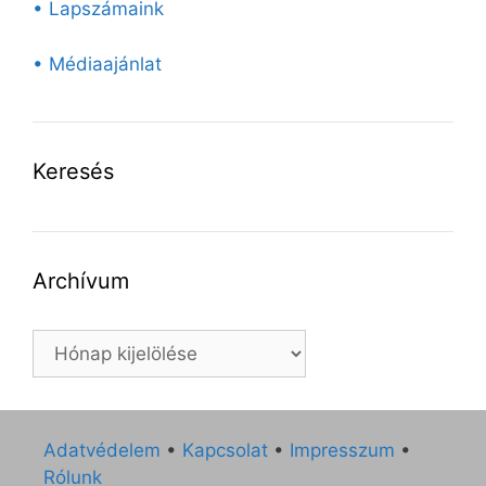
• Lapszámaink
• Médiaajánlat
Keresés
Archívum
Archívum
Adatvédelem
•
Kapcsolat
•
Impresszum
•
Rólunk