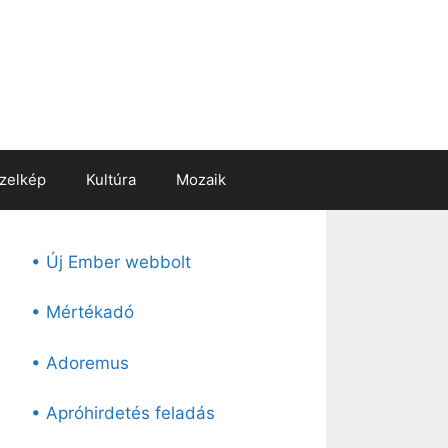
zelkép
Kultúra
Mozaik
• Új Ember webbolt
• Mértékadó
• Adoremus
• Apróhirdetés feladás