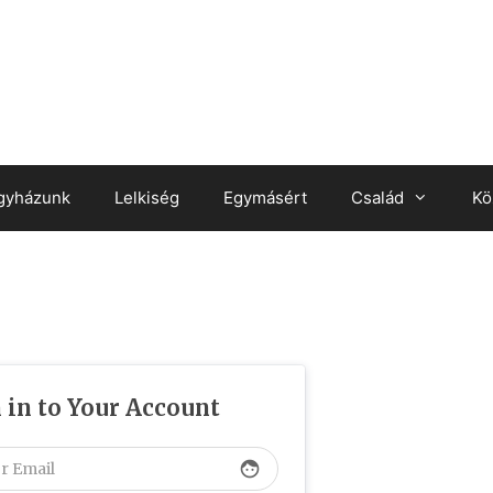
gyházunk
Lelkiség
Egymásért
Család
Kö
 in to Your Account
face