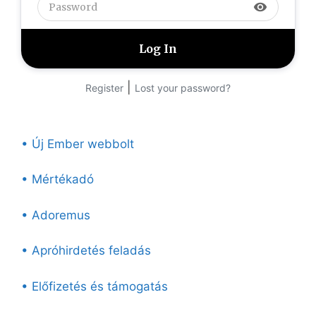
visibility
|
Register
Lost your password?
• Új Ember webbolt
• Mértékadó
• Adoremus
• Apróhirdetés feladás
• Előfizetés és támogatás