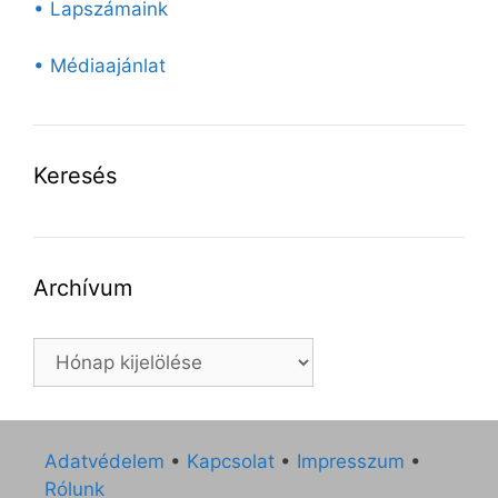
• Lapszámaink
• Médiaajánlat
Keresés
Archívum
Archívum
Adatvédelem
•
Kapcsolat
•
Impresszum
•
Rólunk