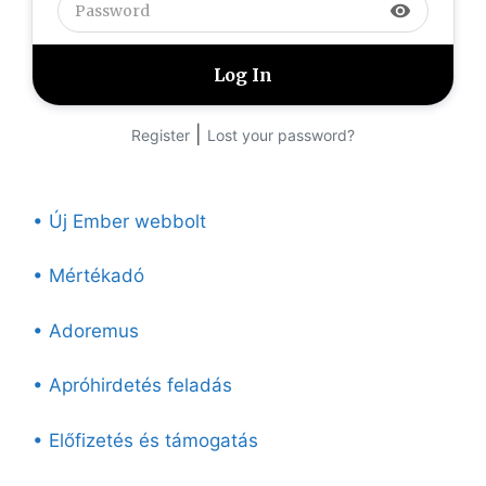
visibility
|
Register
Lost your password?
• Új Ember webbolt
• Mértékadó
• Adoremus
• Apróhirdetés feladás
• Előfizetés és támogatás