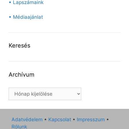
• Lapszámaink
• Médiaajánlat
Keresés
Archívum
Archívum
Adatvédelem
•
Kapcsolat
•
Impresszum
•
Rólunk