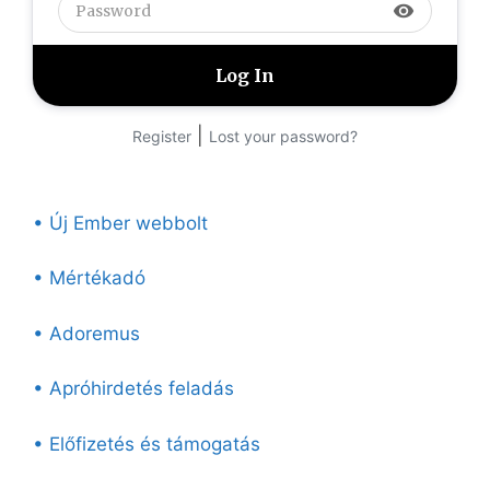
visibility
|
Register
Lost your password?
• Új Ember webbolt
• Mértékadó
• Adoremus
• Apróhirdetés feladás
• Előfizetés és támogatás