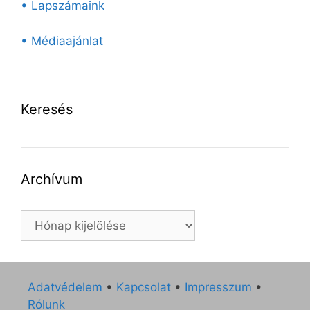
• Lapszámaink
• Médiaajánlat
Keresés
Archívum
Archívum
Adatvédelem
•
Kapcsolat
•
Impresszum
•
Rólunk