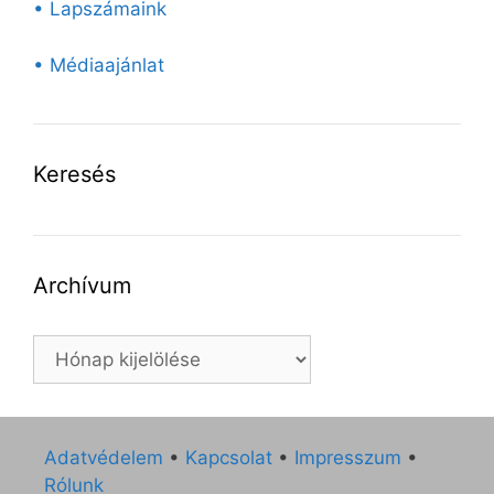
• Lapszámaink
• Médiaajánlat
Keresés
Archívum
Archívum
Adatvédelem
•
Kapcsolat
•
Impresszum
•
Rólunk