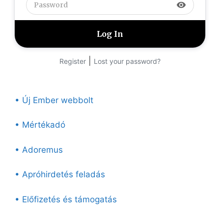
visibility
|
Register
Lost your password?
• Új Ember webbolt
• Mértékadó
• Adoremus
• Apróhirdetés feladás
• Előfizetés és támogatás