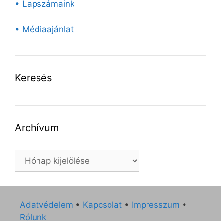
• Lapszámaink
• Médiaajánlat
Keresés
Archívum
Archívum
Adatvédelem
•
Kapcsolat
•
Impresszum
•
Rólunk