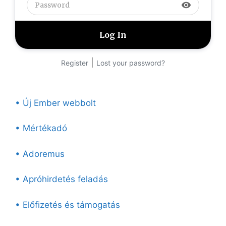
visibility
|
Register
Lost your password?
• Új Ember webbolt
• Mértékadó
• Adoremus
• Apróhirdetés feladás
• Előfizetés és támogatás