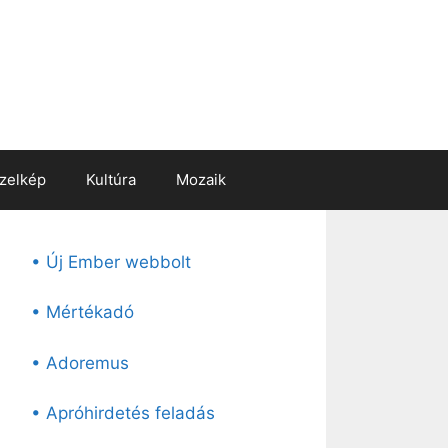
zelkép
Kultúra
Mozaik
• Új Ember webbolt
• Mértékadó
• Adoremus
• Apróhirdetés feladás