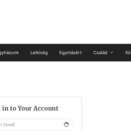
gyházunk
Lelkiség
Egymásért
Család
Kö
 in to Your Account
face