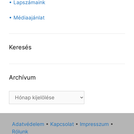
• Lapszámaink
• Médiaajánlat
Keresés
Archívum
Archívum
Adatvédelem
•
Kapcsolat
•
Impresszum
•
Rólunk