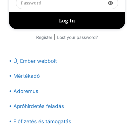
visibility
|
Register
Lost your password?
• Új Ember webbolt
• Mértékadó
• Adoremus
• Apróhirdetés feladás
• Előfizetés és támogatás