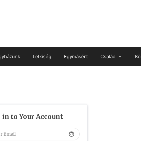
gyházunk
Lelkiség
Egymásért
Család
Kö
 in to Your Account
face