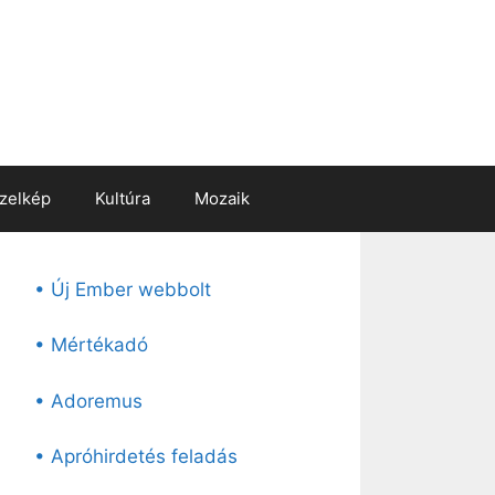
zelkép
Kultúra
Mozaik
• Új Ember webbolt
• Mértékadó
• Adoremus
• Apróhirdetés feladás