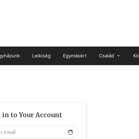
gyházunk
Lelkiség
Egymásért
Család
Kö
 in to Your Account
face