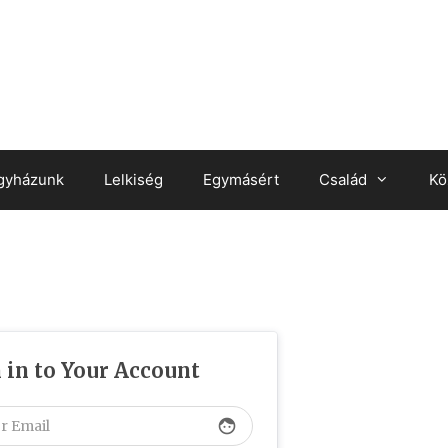
gyházunk
Lelkiség
Egymásért
Család
Kö
 in to Your Account
face