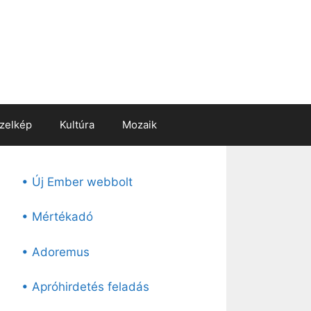
zelkép
Kultúra
Mozaik
• Új Ember webbolt
• Mértékadó
• Adoremus
• Apróhirdetés feladás