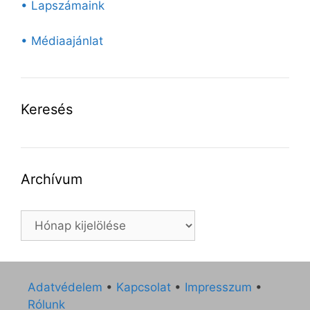
• Lapszámaink
• Médiaajánlat
Keresés
Archívum
Archívum
Adatvédelem
•
Kapcsolat
•
Impresszum
•
Rólunk