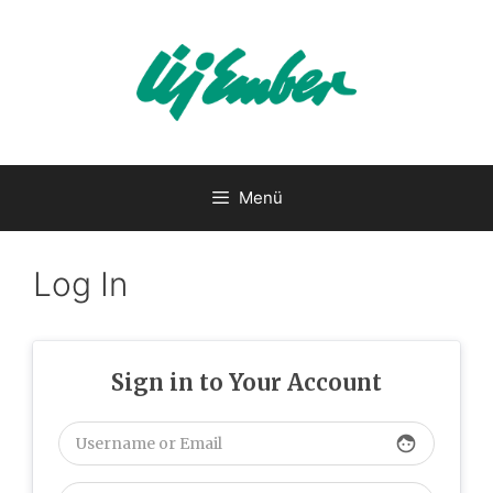
Kilépés
a
tartalomba
Menü
Log In
Sign in to Your Account
face