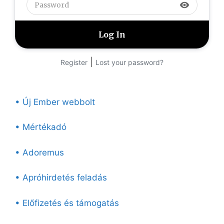
visibility
|
Register
Lost your password?
• Új Ember webbolt
• Mértékadó
• Adoremus
• Apróhirdetés feladás
• Előfizetés és támogatás